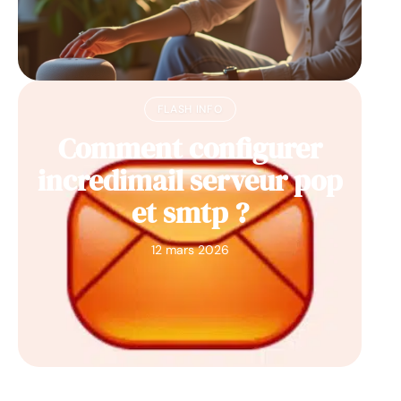
FLASH INFO
Comment configurer
incredimail serveur pop
et smtp ?
12 mars 2026