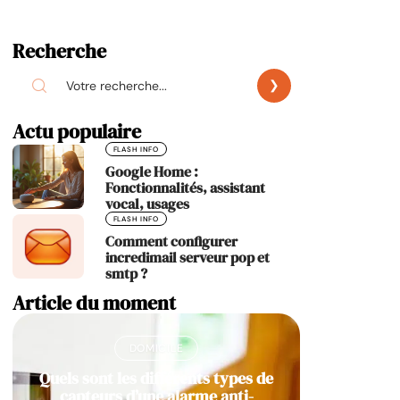
Recherche
Actu populaire
FLASH INFO
Google Home :
Fonctionnalités, assistant
vocal, usages
FLASH INFO
Comment configurer
incredimail serveur pop et
smtp ?
Article du moment
DOMICILE
Quels sont les différents types de
capteurs d’une alarme anti-