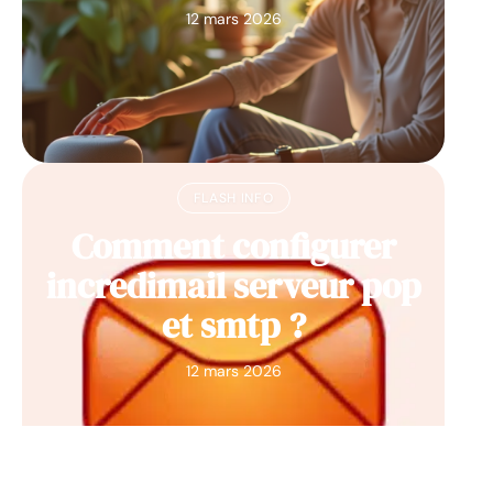
12 mars 2026
FLASH INFO
Comment configurer
incredimail serveur pop
et smtp ?
12 mars 2026