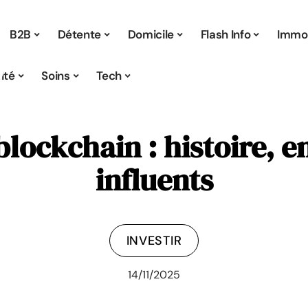
B2B
Détente
Domicile
Flash Info
Immo
ité
Soins
Tech
blockchain : histoire, e
influents
INVESTIR
14/11/2025