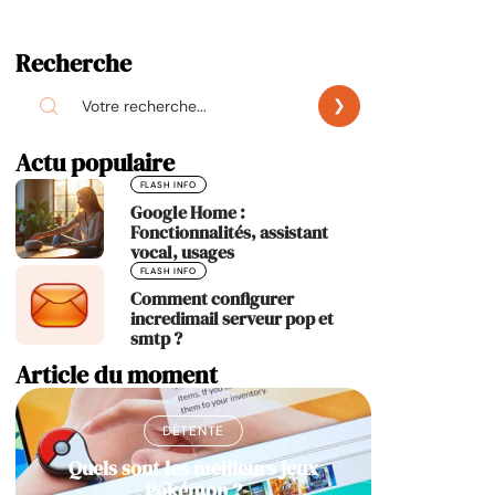
Recherche
Actu populaire
FLASH INFO
Google Home :
Fonctionnalités, assistant
vocal, usages
FLASH INFO
Comment configurer
incredimail serveur pop et
smtp ?
Article du moment
DÉTENTE
Quels sont les meilleurs jeux
Pokémon ?