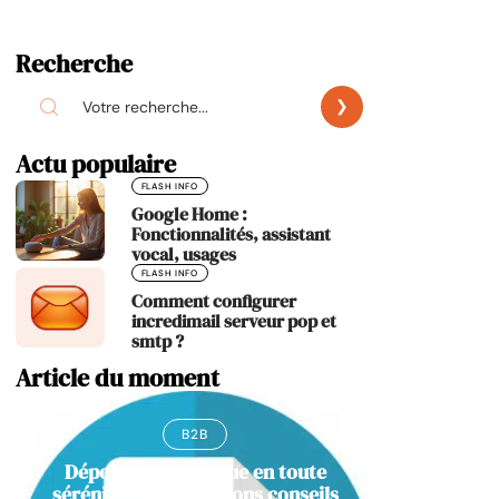
Recherche
Actu populaire
FLASH INFO
Google Home :
Fonctionnalités, assistant
vocal, usages
FLASH INFO
Comment configurer
incredimail serveur pop et
smtp ?
Article du moment
B2B
Déposer une marque en toute
sérénité grâce aux bons conseils