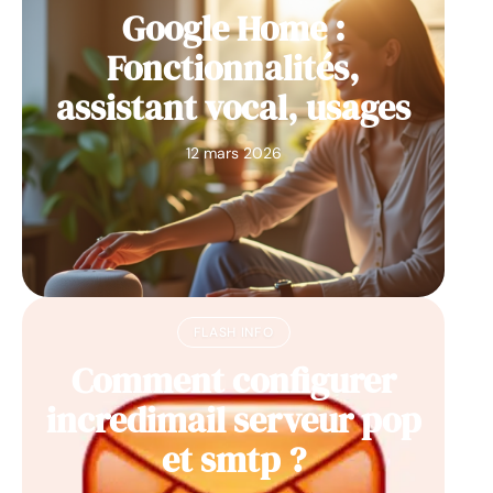
Google Home :
Fonctionnalités,
assistant vocal, usages
12 mars 2026
FLASH INFO
Comment configurer
incredimail serveur pop
et smtp ?