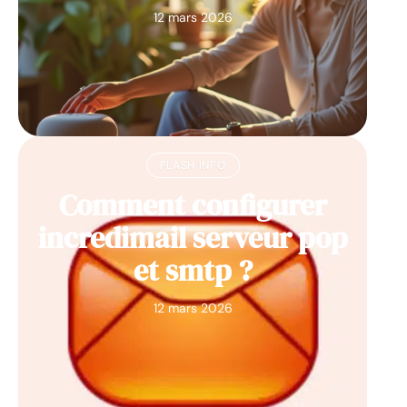
12 mars 2026
FLASH INFO
Comment configurer
incredimail serveur pop
et smtp ?
12 mars 2026