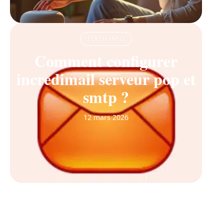
FLASH INFO
Comment configurer
incredimail serveur pop et
smtp ?
12 mars 2026