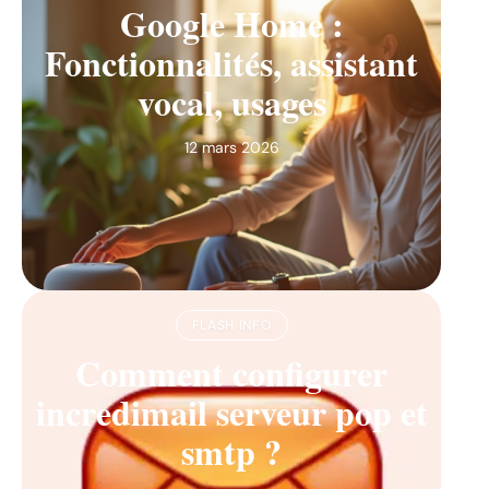
Google Home :
Fonctionnalités, assistant
vocal, usages
12 mars 2026
FLASH INFO
Comment configurer
incredimail serveur pop et
smtp ?