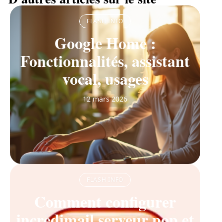
FLASH INFO
Google Home :
Fonctionnalités, assistant
vocal, usages
12 mars 2026
FLASH INFO
Comment configurer
incredimail serveur pop et