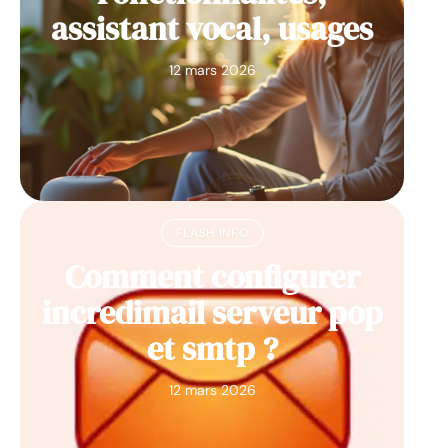
assistant vocal, usages
12 mars 2026
FLASH INFO
Comment configurer
incredimail serveur pop
et smtp ?
12 mars 2026