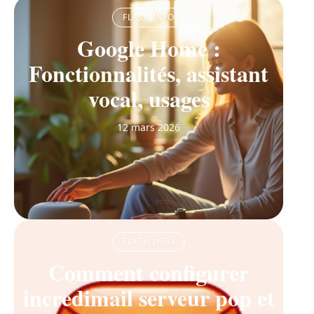
FLASH INFO
Google Home :
Fonctionnalités, assistant
vocal, usages
12 mars 2026
FLASH INFO
Comment configurer
incredimail serveur pop et