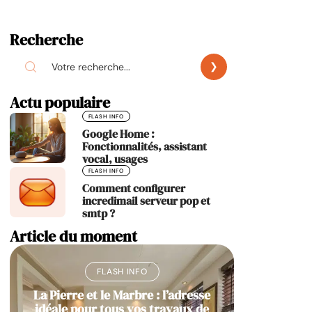
Recherche
Actu populaire
FLASH INFO
Google Home :
Fonctionnalités, assistant
vocal, usages
FLASH INFO
Comment configurer
incredimail serveur pop et
smtp ?
Article du moment
FLASH INFO
La Pierre et le Marbre : l’adresse
idéale pour tous vos travaux de