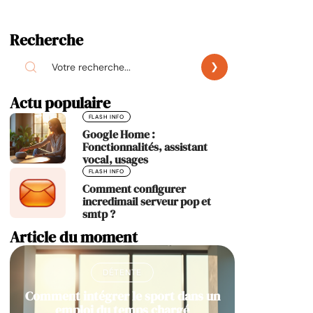
Recherche
Actu populaire
FLASH INFO
Google Home :
Fonctionnalités, assistant
vocal, usages
FLASH INFO
Comment configurer
incredimail serveur pop et
smtp ?
Article du moment
DÉTENTE
Comment intégrer le sport dans un
emploi du temps chargé