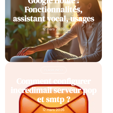
Google Home :
Fonctionnalités,
assistant vocal, usages
12 mars 2026
FLASH INFO
Comment configurer
incredimail serveur pop
et smtp ?
12 mars 2026